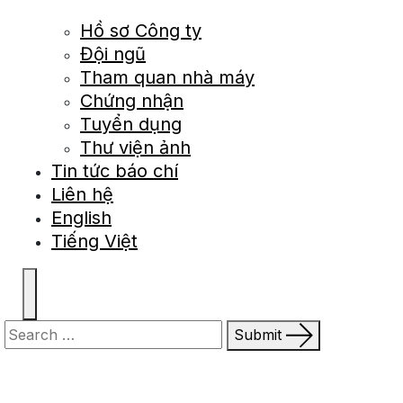
Hồ sơ Công ty
Đội ngũ
Tham quan nhà máy
Chứng nhận
Tuyển dụng
Thư viện ảnh
Tin tức báo chí
Liên hệ
English
Tiếng Việt
Submit