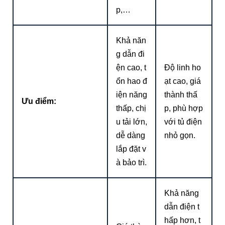
p,…
Khả năn
g dẫn đi
ện cao, t
Độ linh ho
ổn hao đ
ạt cao, giá
iện năng
thành thấ
Ưu điểm:
thấp, chị
p, phù hợp
u tải lớn,
với tủ điện
dễ dàng
nhỏ gọn.
lắp đặt v
à bảo trì.
Khả năng
dẫn điện t
hấp hơn, t