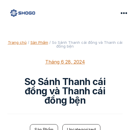
Trang chủ
/
Sản Phẩm
/
So Sánh Thanh cái đồng và Thanh cái
đồng bện
Tháng 6 28, 2024
So Sánh Thanh cái
đồng và Thanh cái
đồng bện
Sản Phẩm
Uncategorized