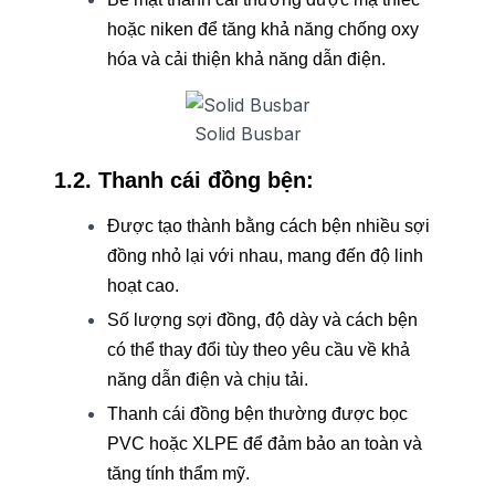
hoặc niken để tăng khả năng chống oxy
hóa và cải thiện khả năng dẫn điện.
Solid Busbar
1.2. Thanh cái đồng bện:
Được tạo thành bằng cách bện nhiều sợi
đồng nhỏ lại với nhau, mang đến độ linh
hoạt cao.
Số lượng sợi đồng, độ dày và cách bện
có thể thay đổi tùy theo yêu cầu về khả
năng dẫn điện và chịu tải.
Thanh cái đồng bện thường được bọc
PVC hoặc XLPE để đảm bảo an toàn và
tăng tính thẩm mỹ.