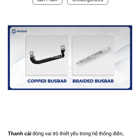
Thanh cái
đóng vai trò thiết yếu trong hệ thống điện,