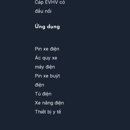
Cáp EVHV có
đầu nối
Ứng dụng
Pin xe điện
Ác quy xe
máy điện
Pin xe buýt
điện
Tủ điện
Xe nâng điện
Thiết bị y tế