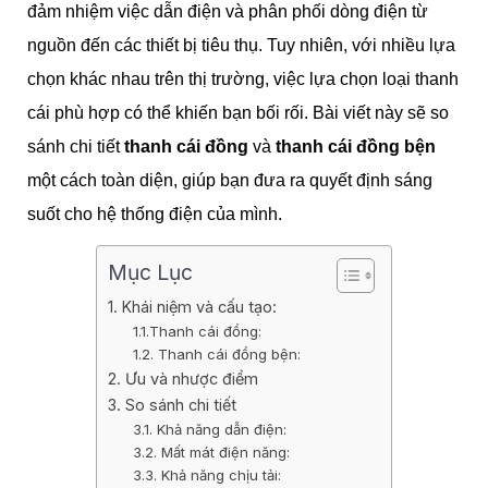
đảm nhiệm việc dẫn điện và phân phối dòng điện từ
nguồn đến các thiết bị tiêu thụ. Tuy nhiên, với nhiều lựa
chọn khác nhau trên thị trường, việc lựa chọn loại thanh
cái phù hợp có thể khiến bạn bối rối. Bài viết này sẽ so
sánh chi tiết
thanh cái đồng
và
thanh cái đồng bện
một cách toàn diện, giúp bạn đưa ra quyết định sáng
suốt cho hệ thống điện của mình.
Mục Lục
1. Khái niệm và cấu tạo:
1.1.Thanh cái đồng:
1.2. Thanh cái đồng bện:
2. Ưu và nhược điểm
3. So sánh chi tiết
3.1. Khả năng dẫn điện:
3.2. Mất mát điện năng:
3.3. Khả năng chịu tải: