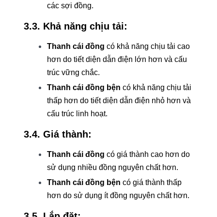
các sợi đồng.
3.3. Khả năng chịu tải:
Thanh cái đồng
có khả năng chịu tải cao
hơn do tiết diện dẫn điện lớn hơn và cấu
trúc vững chắc.
Thanh cái đồng bện
có khả năng chịu tải
thấp hơn do tiết diện dẫn điện nhỏ hơn và
cấu trúc linh hoạt.
3.4. Giá thành:
Thanh cái đồng
có giá thành cao hơn do
sử dụng nhiều đồng nguyên chất hơn.
Thanh cái đồng bện
có giá thành thấp
hơn do sử dụng ít đồng nguyên chất hơn.
3.5. Lắp đặt: