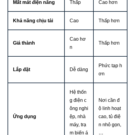
Mất mát điện năng
Thấp
Cao hơn
Khả năng chịu tải
Cao
Thấp hơn
Cao hơ
Giá thành
Thấp hơn
n
Phức tạp h
Lắp đặt
Dễ dàng
ơn
Hệ thốn
g điện c
Nơi cần đ
ông nghi
ộ linh hoạt
Ứng dụng
ệp, nhà
cao, tủ điệ
máy, trạ
n nhỏ gọn,
m biến á
…