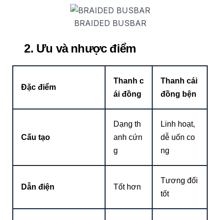
BRAIDED BUSBAR
2. Ưu và nhược điểm
Thanh c
Thanh cái
Đặc điểm
ái đồng
đồng bện
Dạng th
Linh hoạt,
Cấu tạo
anh cứn
dễ uốn co
g
ng
Tương đối
Dẫn điện
Tốt hơn
tốt