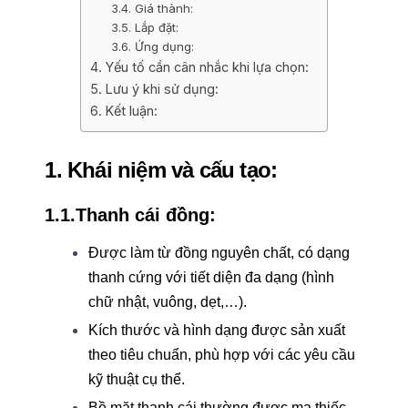
3.4. Giá thành:
3.5. Lắp đặt:
3.6. Ứng dụng:
4. Yếu tố cần cân nhắc khi lựa chọn:
5. Lưu ý khi sử dụng:
6. Kết luận:
1. Khái niệm và cấu tạo:
1.1.Thanh cái đồng:
Được làm từ đồng nguyên chất, có dạng
thanh cứng với tiết diện đa dạng (hình
chữ nhật, vuông, dẹt,…).
Kích thước và hình dạng được sản xuất
theo tiêu chuẩn, phù hợp với các yêu cầu
kỹ thuật cụ thể.
Bề mặt thanh cái thường được mạ thiếc