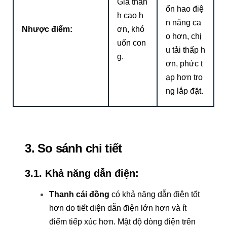
Giá thàn
ổn hao điệ
h cao h
n năng ca
Nhược điểm:
ơn, khó
o hơn, chị
uốn con
u tải thấp h
g.
ơn, phức t
ạp hơn tro
ng lắp đặt.
3. So sánh chi tiết
3.1. Khả năng dẫn điện:
Thanh cái đồng
có khả năng dẫn điện tốt
hơn do tiết diện dẫn điện lớn hơn và ít
điểm tiếp xúc hơn. Mật độ dòng điện trên