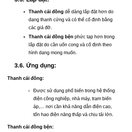
Thanh cái đồng
dễ dàng lắp đặt hơn do
dạng thanh cứng và có thể cố định bằng
các giá đỡ.
Thanh cái đồng bện
phức tạp hơn trong
lắp đặt do cần uốn cong và cố định theo
hình dạng mong muốn.
3.6. Ứng dụng:
Thanh cái đồng:
Được sử dụng phổ biến trong hệ thống
điện công nghiệp, nhà máy, trạm biến
áp,… nơi cần khả năng dẫn điện cao,
tổn hao điện năng thấp và chịu tải lớn.
Thanh cái đồng bện: