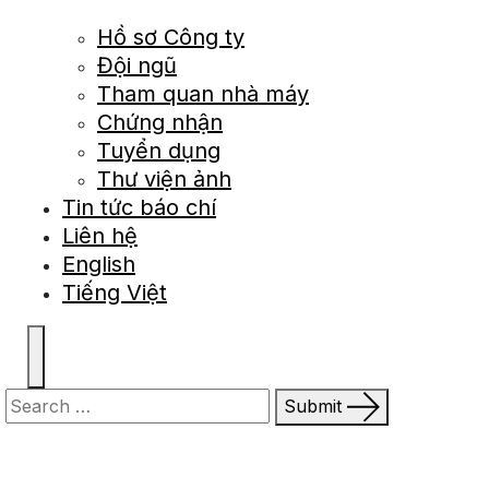
Hồ sơ Công ty
Đội ngũ
Tham quan nhà máy
Chứng nhận
Tuyển dụng
Thư viện ảnh
Tin tức báo chí
Liên hệ
English
Tiếng Việt
Submit