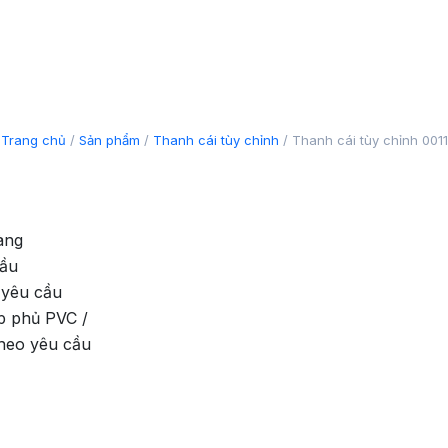
11
Trang chủ
/
Sản phẩm
/
Thanh cái tùy chỉnh
/
Thanh cái tùy chỉnh 0011
àng
cầu
 yêu cầu
p phủ PVC /
theo yêu cầu